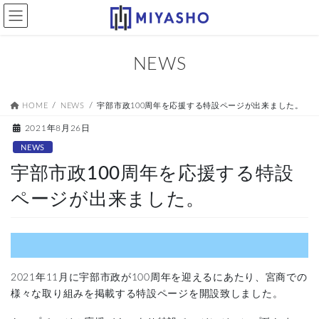
コ
ナ
ン
ビ
テ
ゲ
ン
ー
NEWS
ツ
シ
へ
ョ
ス
ン
HOME
NEWS
宇部市政100周年を応援する特設ページが出来ました。
キ
に
ッ
移
2021年8月26日
プ
動
NEWS
宇部市政100周年を応援する特設
ページが出来ました。
2021年11月に宇部市政が100周年を迎えるにあたり、宮商での
様々な取り組みを掲載する特設ページを開設致しました。