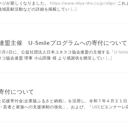
が新しくなりました。 https://www.miya-sho.co.jp/sd
域貢献活動などの詳細を掲載してい […]
盟主催 U-Smileプログラムへの寄付について
年3月6日に、公益社団法人日本ユネスコ協会連盟の主催する「U-Smi
協会連盟 理事 小山田隆 様 より感謝状を贈呈してい […]
寄付について
と応援寄付金(企業版ふるさと納税)」を活用し、令和７年４月２１日
・若者と家族への支援体制の強化」、および、「UBEビエンナーレ応 