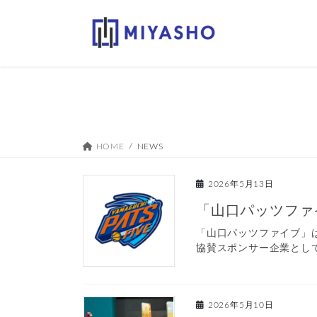
コ
ナ
ン
ビ
テ
ゲ
ン
ー
ツ
シ
へ
ョ
ス
ン
キ
に
ッ
移
HOME
NEWS
プ
動
2026年5月13日
「山口パッツファ
「山口パッツファイブ」は
協賛スポンサー企業として
2026年5月10日