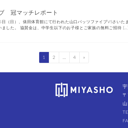
ブ 冠マッチレポート
土）15日（日）、俵田体育館にて行われた山口パッツファイブVSさ
ました。 協賛金は、中学生以下のお子様とご家族の無料ご招待 […
固
固
固
1
2
…
4
»
定
定
定
ペ
ペ
ペ
ー
ー
ー
宇
ジ
ジ
ジ
〒
山
T
F