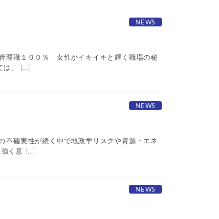
NEWS
性管理職１００％ 女性がイキイキと輝く職場の秘
、 […]
NEWS
勢の不確実性が続く中で地政学リスクや資源・エネ
く意 […]
NEWS