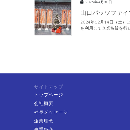
2025年4月30日
山口パッツファイ
2024年12月14日（
を利用して企業協賛を行い
投
稿
ナ
ビ
サイトマップ
ゲ
トップページ
ー
会社概要
シ
ョ
社長メッセージ
ン
企業理念
事業紹介