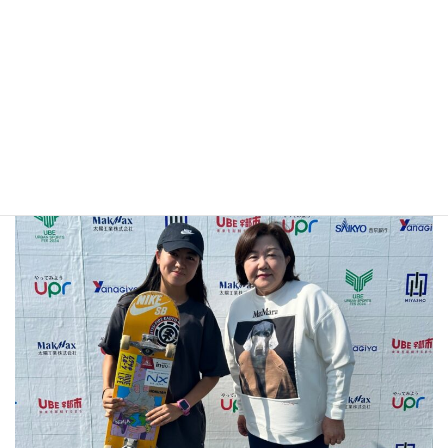
左：篠崎宇部市長 中央：Shigekix(シゲキックス)選手 右：宮下代表取
締役