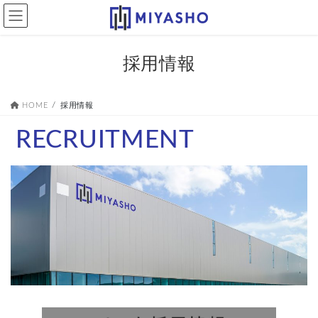
コ
ナ
ン
ビ
テ
ゲ
ン
ー
採用情報
ツ
シ
へ
ョ
ス
ン
HOME
採用情報
キ
に
ッ
移
RECRUITMENT
プ
動