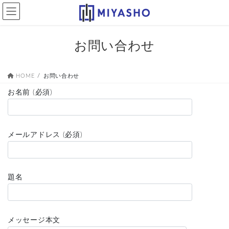
コ
ナ
ン
ビ
テ
ゲ
ン
ー
お問い合わせ
ツ
シ
へ
ョ
ス
ン
HOME
お問い合わせ
キ
に
ッ
移
お名前 (必須)
プ
動
メールアドレス (必須)
題名
メッセージ本文